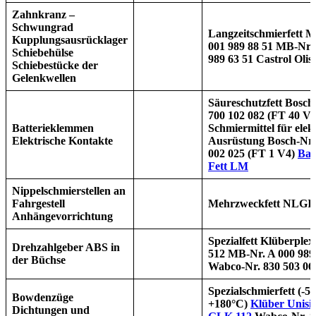
Zahnkranz –
Schwungrad
Langzeitschmierfett
M
Kupplungsausrücklager
001 989 88 51
MB-Nr. 
Schiebehülse
989 63 51
Castrol Olis
Schiebestücke
der
Gelenkwellen
Säureschutzfett
Bosch-
700 102 082 (FT 40 V1
Batterieklemmen
Schmiermittel für
elek
Elektrische Kontakte
Ausrüstung
Bosch-Nr.
002 025 (FT 1 V4)
Bat
Fett LM
Nippelschmierstellen
an
Fahrgestell
Mehrzweckfett NLGI-
Anhängevorrichtung
Spezialfett Klüberplex
Drehzahlgeber ABS
in
512
MB-Nr. A 000 989
der Büchse
Wabco-Nr. 830 503 06
Spezialschmierfett
(-5
Bowdenzüge
+180°C)
Klüber Unisil
Dichtungen
und