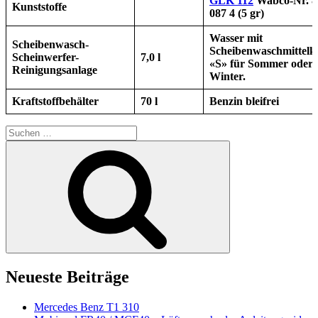
GLK 112
Wabco-Nr. 8
Kunststoffe
087 4 (5 gr)
Wasser mit
Scheibenwasch-
Scheibenwaschmittelk
Scheinwerfer-
7,0 l
«S» für Sommer
oder
Reinigungsanlage
Winter.
Kraftstoffbehälter
70 l
Benzin bleifrei
Suchen
nach:
Suchen
Neueste Beiträge
Mercedes Benz T1 310