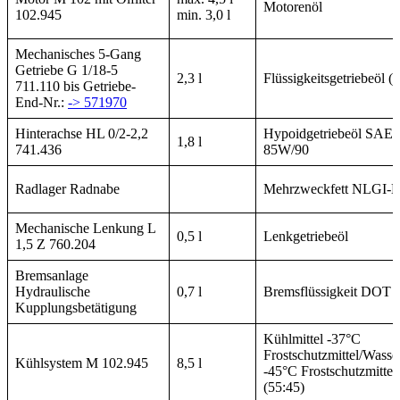
Motorenöl
102.945
min. 3,0 l
Mechanisches 5-Gang
Getriebe G 1/18-5
2,3 l
Flüssigkeitsgetriebeöl 
711.110 bis Getriebe-
End-Nr.:
-> 571970
Hinterachse HL 0/2-2,2
Hypoidgetriebeöl SAE 
1,8 l
741.436
85W/90
Radlager Radnabe
Mehrzweckfett NLGI-K
Mechanische Lenkung L
0,5 l
Lenkgetriebeöl
1,5 Z 760.204
Bremsanlage
Hydraulische
0,7 l
Bremsflüssigkeit DOT 4
Kupplungsbetätigung
Kühlmittel -37°C
Frostschutzmittel/Wasse
Kühlsystem M 102.945
8,5 l
-45°C Frostschutzmittel
(55:45)