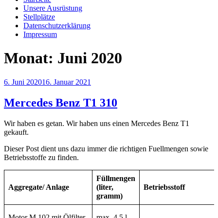
Unsere Ausrüstung
Stellplätze
Datenschutzerklärung
Impressum
Monat:
Juni 2020
Veröffentlicht
6. Juni 2020
16. Januar 2021
am
Mercedes Benz T1 310
Wir haben es getan. Wir haben uns einen Mercedes Benz T1
gekauft.
Dieser Post dient uns dazu immer die richtigen Fuellmengen sowie
Betriebsstoffe zu finden.
Füllmengen
Aggregate/ Anlage
(liter,
Betriebsstoff
gramm)
Motor M 102 mit Ölfilter
max. 4,5 l