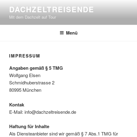
Zum
DACHZELTREISENDE
Inhalt
Mit dem Dachzelt auf Tour
springen
Menü
IMPRESSUM
Angaben gemäß § 5 TMG
Wolfgang Elsen
Schmidhuberstrasse 2
80995 München
Kontak
E-Mail: info@dachzeltreisende.de
Haftung für Inhalte
Als Diensteanbieter sind wir gemäß § 7 Abs.1 TMG für